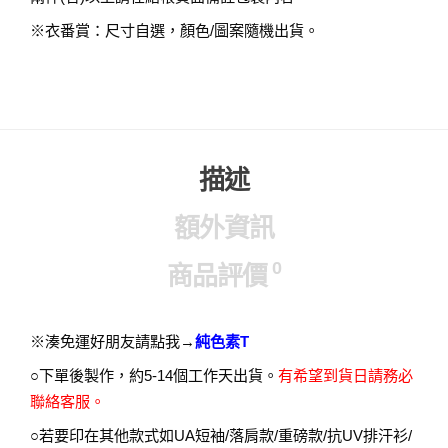
※衣番賞：尺寸自選，顏色/圖案隨機出貨。
描述
額外資訊
0
商品評價
※湊免運好朋友請點我→
純色素T
○下單後製作，約5-14個工作天出貨。
有希望到貨日請務必
聯絡客服。
○若要印在其他款式如UA短袖/落肩款/重磅款/抗UV排汗衫/