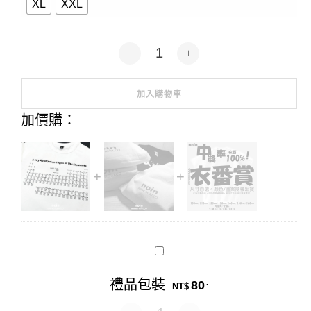
XL
XXL
X-ray Absorption Edges of the Ele
加入購物車
Alternative:
加價購：
禮
品
包
禮品包裝
80
.
裝
NT$
禮品包裝 數量