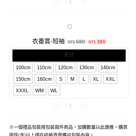
衣
番
賞-
原始價格：NT$58
目前價格：N
衣番賞-短袖
580
380
.
.
短
NT$
NT$
袖
尺寸
100cm
110cm
120cm
130cm
140cm
150cm
160cm
S
M
L
XL
XXL
XXXL
WM
WL
衣番賞-短袖 數量
※一個禮品包裝限包裝兩件商品，加購數量以此類推。購買
兩件(含)以上請在結帳頁面備註包裝內容。