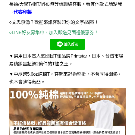
長袖/大學T/帽T/帆布包等請聯絡客服。看其他款式請點我
→
代客印製
○文思泉湧？歡迎來訊客製印你的文字/圖案！
○
LINE好友募集中，加入即送見面禮優惠券！
▼選用日本高人氣國民T恤品牌Printstar，日本、台灣市場
累積銷量超過2億件的T恤之王。
▼中厚磅5.6oz純棉T，穿起來舒適堅挺，不會厚得悶熱，
也不會薄得激凸。