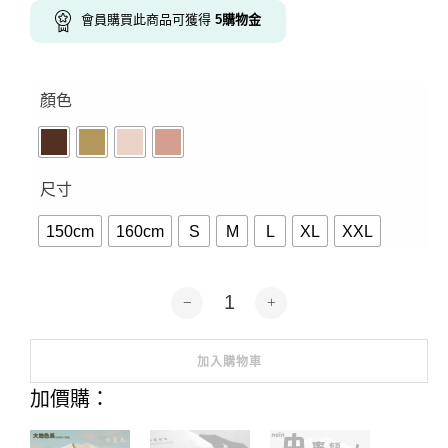
會員購買此商品可獲得
5
購物金
顏色
尺寸
150cm
160cm
S
M
L
XL
XXL
大地色-汪汪版-狗才上班-短袖5色 數量
加入購物車
Alternative:
加價購：