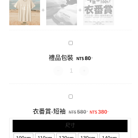
禮
品
包
禮品包裝
80
.
裝
NT$
禮品包裝 數量
衣
番
賞-
原始價格：NT$58
目前價格：N
衣番賞-短袖
580
380
.
.
短
NT$
NT$
袖
尺寸