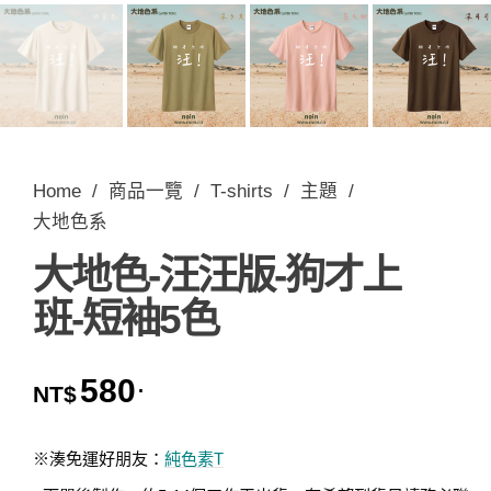
Home
/
商品一覽
/
T-shirts
/
主題
/
大地色系
大地色-汪汪版-狗才上
班-短袖5色
580
.
NT$
※湊免運好朋友：
純色素T