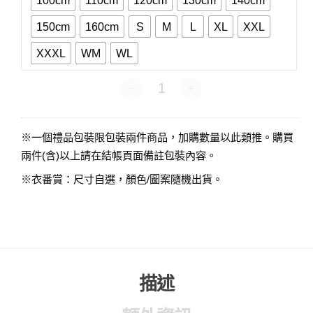
100cm
110cm
120cm
130cm
140cm
150cm
160cm
S
M
L
XL
XXL
XXXL
WM
WL
衣番賞-短袖 數量
※一個禮品包裝限包裝兩件商品，加購數量以此類推。購買
兩件(含)以上請在結帳頁面備註包裝內容。
※衣番賞：尺寸自選，顏色/圖案隨機出貨。
描述