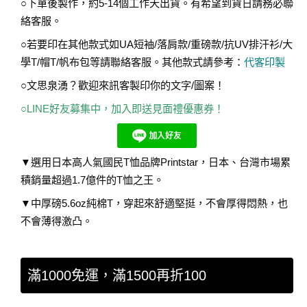
○下單後製作，約5-14個工作天出貨。有希望到貨日請務必聯
絡客服。
○若要印在其他款式如UA短袖/落肩款/重磅款/抗UV排汗衫/大
學T/帽T/帆布包等請聯絡客服。其他款式請參考：
代客印製
○文思泉湧？歡迎來訊客製印你的文字/圖案！
○LINE好友募集中，加入即送見面禮優惠券！
▼選用日本高人氣國民T恤品牌Printstar，日本、台灣市場累
積銷量超過1.7億件的T恤之王。
▼中厚磅5.6oz純棉T，穿起來舒適堅挺，不會厚得悶熱，也
不會薄得激凸。
滿1000免運，滿1500再折100