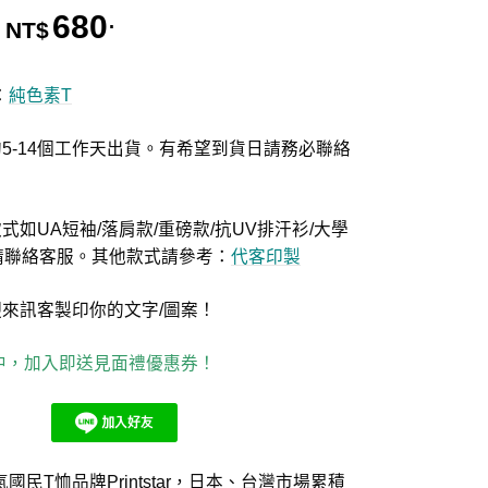
680
.
價格範圍：NT$580. 到 NT$680.
NT$
：
純色素T
5-14個工作天出貨。有希望到貨日請務必聯絡
式如UA短袖/落肩款/重磅款/抗UV排汗衫/大學
等請聯絡客服。其他款式請參考：
代客印製
迎來訊客製印你的文字/圖案！
集中，加入即送見面禮優惠券！
民T恤品牌Printstar，日本、台灣市場累積