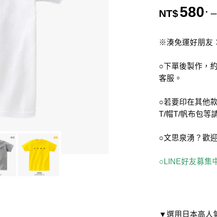
580
.
–
NT$
※湊免運好朋友
○下單後製作，約
客服。
○若要印在其他款
T/帽T/帆布包
○文思泉湧？歡
○LINE好友募
▼選用日本高人氣國