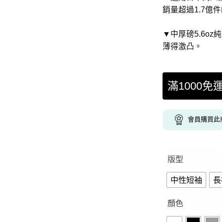
銷量超過1.7億
▼中厚磅5.6o
薄得激凸。
滿1000免
會員購買此
版型
中性短袖
長
顏色