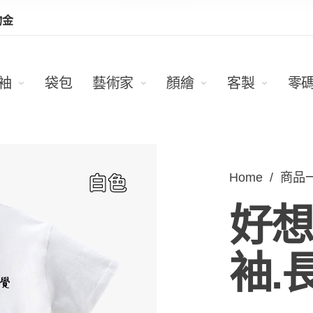
物金
袖
袋包
藝術家
顏繪
客製
零
Home
/
商品
好想
袖.