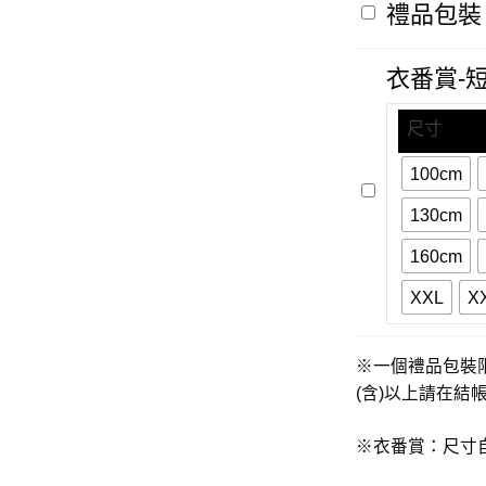
禮
禮品包裝
品
包
裝
衣番賞-
尺寸
100cm
衣
番
130cm
賞-
短
160cm
袖
XXL
X
※一個禮品包裝
(含)以上請在結
※衣番賞：尺寸