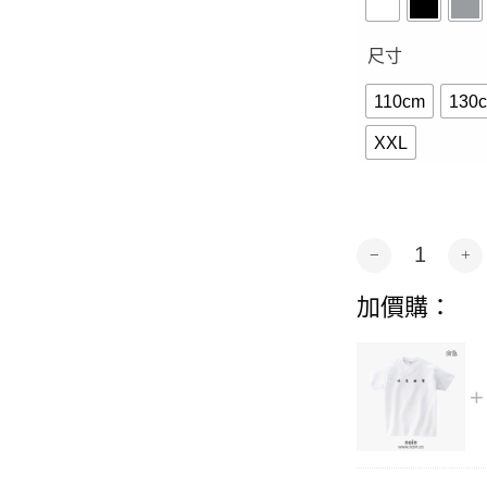
尺寸
110cm
130
XXL
好想睡覺-短袖.長
Alternative:
加價購：