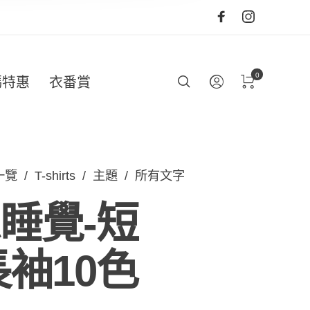
0
碼特惠
衣番賞
一覽
/
T-shirts
/
主題
/
所有文字
睡覺-短
長袖10色