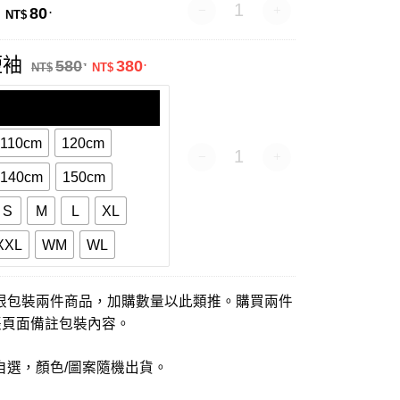
禮品包裝 數量
80
.
NT$
原始價格：NT$580.。
目前價格：NT$380.。
短袖
580
380
.
.
NT$
NT$
110cm
120cm
衣番賞-短袖 數量
140cm
150cm
S
M
L
XL
XXL
WM
WL
限包裝兩件商品，加購數量以此類推。購買兩件
帳頁面備註包裝內容。
自選，顏色/圖案隨機出貨。