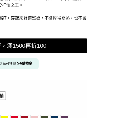
件的T恤之王。
z純棉T，穿起來舒適堅挺，不會厚得悶熱，也不會
運，滿1500再折100
商品可獲得
5-6
購物金
袖