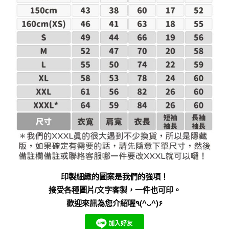
印製細緻的圖案是我們的強項！
接受各種圖片/文字客製，一件也可印。
歡迎來訊為您介紹喔٩(^ᴗ^)۶