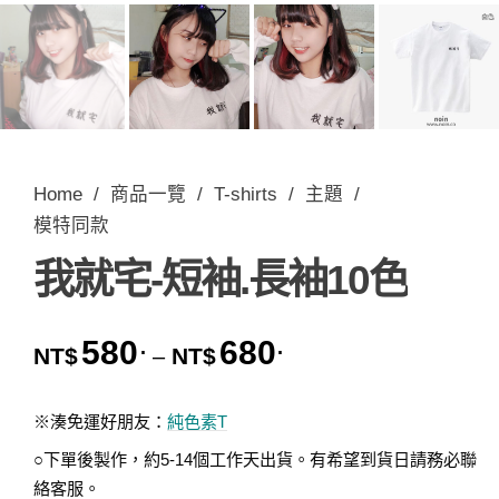
Home
/
商品一覽
/
T-shirts
/
主題
/
模特同款
我就宅-短袖.長袖10色
580
680
.
.
價格範圍：NT$580. 到 
NT$
NT$
–
※湊免運好朋友：
純色素T
○下單後製作，約5-14個工作天出貨。有希望到貨日請務必聯
絡客服。