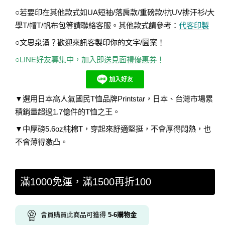
○若要印在其他款式如UA短袖/落肩款/重磅款/抗UV排汗衫/大
學T/帽T/帆布包等請聯絡客服。其他款式請參考：
代客印製
○文思泉湧？歡迎來訊客製印你的文字/圖案！
○LINE好友募集中，加入即送見面禮優惠券！
▼選用日本高人氣國民T恤品牌Printstar，日本、台灣市場累
積銷量超過1.7億件的T恤之王。
▼中厚磅5.6oz純棉T，穿起來舒適堅挺，不會厚得悶熱，也
不會薄得激凸。
滿1000免運，滿1500再折100
會員購買此商品可獲得
5-6
購物金