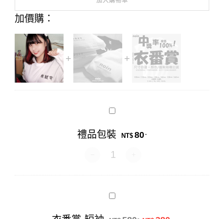
加入購物車
Alternative:
加價購：
禮
品
包
禮品包裝
80
.
裝
NT$
禮品包裝 數量
衣
番
賞-
原始價格：NT$58
目前價格：N
.
.