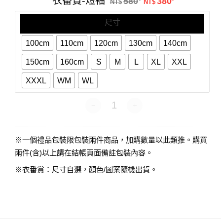
衣番賞-短袖
580
380
短
NT$
NT$
袖
尺寸
100cm
110cm
120cm
130cm
140cm
150cm
160cm
S
M
L
XL
XXL
XXXL
WM
WL
衣番賞-短袖 數量
※一個禮品包裝限包裝兩件商品，加購數量以此類推。購買
兩件(含)以上請在結帳頁面備註包裝內容。
※衣番賞：尺寸自選，顏色/圖案隨機出貨。