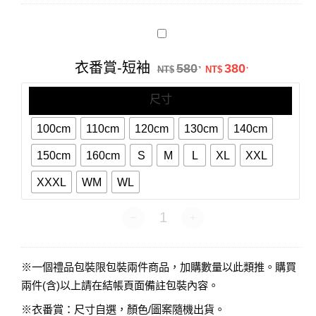
衣
番
賞-
原始價格：NT$58
目前價格：N
衣番賞-短袖
580
380
.
.
短
NT$
NT$
袖
尺寸
100cm
110cm
120cm
130cm
140cm
150cm
160cm
S
M
L
XL
XXL
XXXL
WM
WL
衣番賞-短袖 數量
※一個禮品包裝限包裝兩件商品，加購數量以此類推。購買
兩件(含)以上請在結帳頁面備註包裝內容。
※衣番賞：尺寸自選，顏色/圖案隨機出貨。