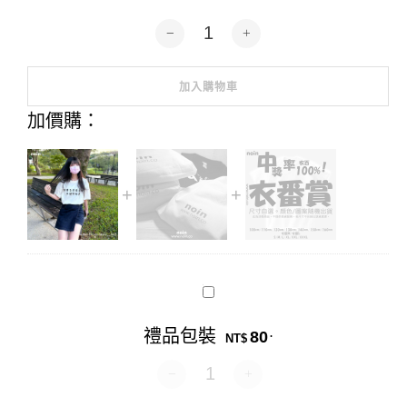
我要怎麼過生活不關你的事-短袖37色 
加入購物車
Alternative:
加價購：
禮
品
包
禮品包裝
80
.
裝
NT$
禮品包裝 數量