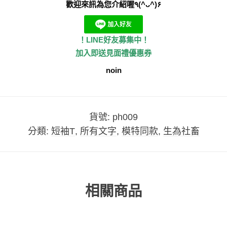
歡迎來訊為您介紹喔٩(^ᴗ^)۶
！LINE好友募集中！
加入即送見面禮優惠券
noin
貨號:
ph009
分類:
短袖T
,
所有文字
,
模特同款
,
生為社畜
相關商品