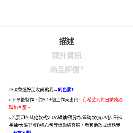
描述
額外資訊
0
商品評價
※湊免運好朋友請點我→
純色素T
○下單後製作，約5-14個工作天出貨。
有希望到貨日請務必
聯絡客服。
○若要印在其他款式如UA短袖/落肩款/重磅款/抗UV排汗衫/
長袖/大學T/帽T/帆布包等請聯絡客服。看其他款式請點我
→
代客印製