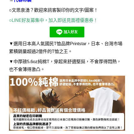
○文思泉湧？歡迎來訊客製印你的文字/圖案！
○
LINE好友募集中，加入即送見面禮優惠券！
▼選用日本高人氣國民T恤品牌Printstar，日本、台灣市場
累積銷量超過2億件的T恤之王。
▼中厚磅5.6oz純棉T，穿起來舒適堅挺，不會厚得悶熱，
也不會薄得激凸。