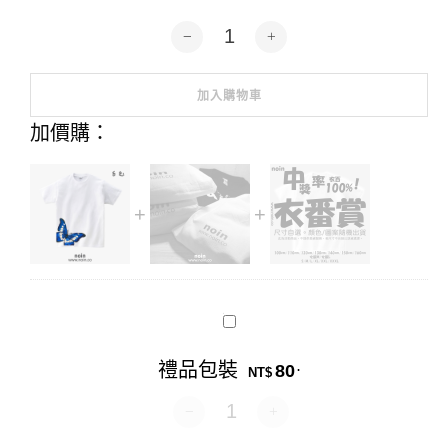
玉帶摩爾佛蝶-短袖38色 數量
加入購物車
Alternative:
加價購：
禮
品
包
禮品包裝
80
.
裝
NT$
禮品包裝 數量