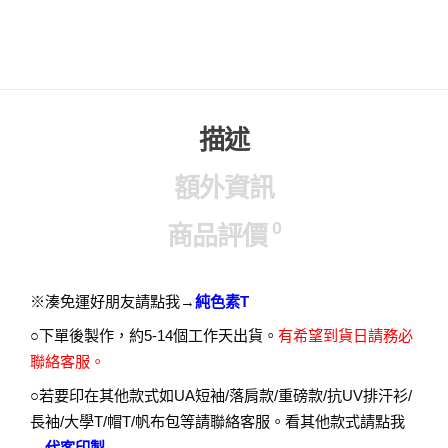
描述
額外資訊
0
商品評價
※湊免運好朋友請點我→
純色素T
○下單後製作，約5-14個工作天出貨。
有希望到貨日請務必
聯絡客服。
○若要印在其他款式如UA短袖/落肩款/重磅款/抗UV排汗衫/
長袖/大學T/帽T/帆布包等請聯絡客服。看其他款式請點我
→
代客印製