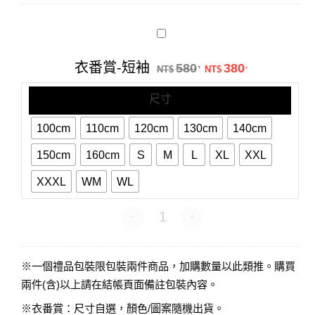
衣
番
賞-
原始價格：NT$58
目前價格：N
衣番賞-短袖
580
380
.
.
短
NT$
NT$
袖
尺寸
100cm
110cm
120cm
130cm
140cm
150cm
160cm
S
M
L
XL
XXL
XXXL
WM
WL
衣番賞-短袖 數量
※一個禮品包裝限包裝兩件商品，加購數量以此類推。購買
兩件(含)以上請在結帳頁面備註包裝內容。
※衣番賞：尺寸自選，顏色/圖案隨機出貨。