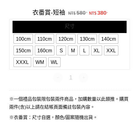
番
賞-
原始價格：NT$58
目前價格：N
衣番賞-短袖
580
380
.
.
短
NT$
NT$
袖
尺寸
100cm
110cm
120cm
130cm
140cm
150cm
160cm
S
M
L
XL
XXL
XXXL
WM
WL
衣番賞-短袖 數量
※一個禮品包裝限包裝兩件商品，加購數量以此類推。購買
兩件(含)以上請在結帳頁面備註包裝內容。
※衣番賞：尺寸自選，顏色/圖案隨機出貨。