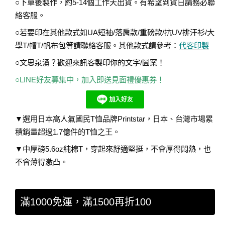
○下單後製作，約5-14個工作天出貨。有希望到貨日請務必聯
絡客服。
○若要印在其他款式如UA短袖/落肩款/重磅款/抗UV排汗衫/大
學T/帽T/帆布包等請聯絡客服。其他款式請參考：
代客印製
○文思泉湧？歡迎來訊客製印你的文字/圖案！
○LINE好友募集中，加入即送見面禮優惠券！
▼選用日本高人氣國民T恤品牌Printstar，日本、台灣市場累
積銷量超過1.7億件的T恤之王。
▼中厚磅5.6oz純棉T，穿起來舒適堅挺，不會厚得悶熱，也
不會薄得激凸。
滿1000免運，滿1500再折100