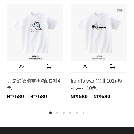
只是過敏幽靈-短袖.長袖4
fromTaiwan(台北101)-短
色
袖.長袖10色
580
680
580
680
.
.
.
.
價格範圍：NT$580. 到 NT$680.
價格範圍：NT
–
–
NT$
NT$
NT$
NT$