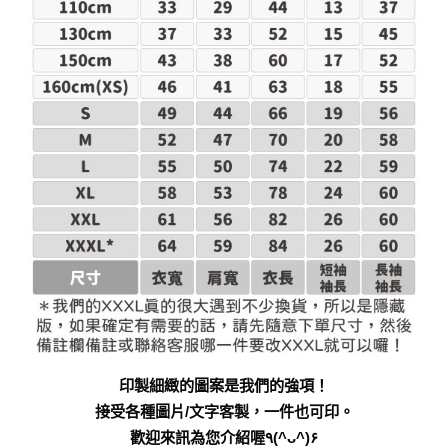
印製細緻的圖案是我們的強項！
接受各種圖片/文字客製，一件也可印。
歡迎來訊為您介紹喔٩(^ᴗ^)۶