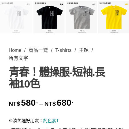
Home
/
商品一覽
/
T-shirts
/
主題
/
所有文字
青春！體操服-短袖.長
袖10色
580
680
.
.
價格範圍：NT$580. 到 
NT$
NT$
–
※湊免運好朋友：
純色素T