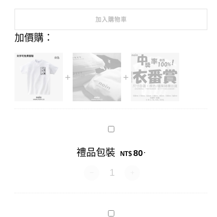
加入購物車
Alternative:
加價購：
禮
品
包
禮品包裝
80
.
裝
NT$
禮品包裝 數量
衣