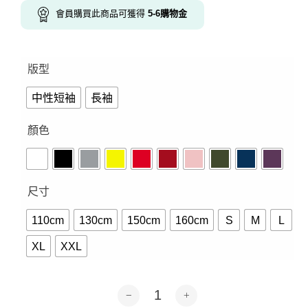
會員購買此商品可獲得
5-6
購物金
版型
中性短袖
長袖
顏色
尺寸
110cm
130cm
150cm
160cm
S
M
L
XL
XXL
青春！體操服-短袖.長袖10色 數量