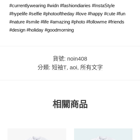
#currentlywearing #widn #fashiondiaries #InstaStyle
#hypelife #selfie #photooftheday #love #happy #cute #fun
#nature #smile #life #amazing #photo #followme #friends
#design #holiday #goodmorning
貨號:
noin408
分類:
短袖T
,
aoi
,
所有文字
相關商品