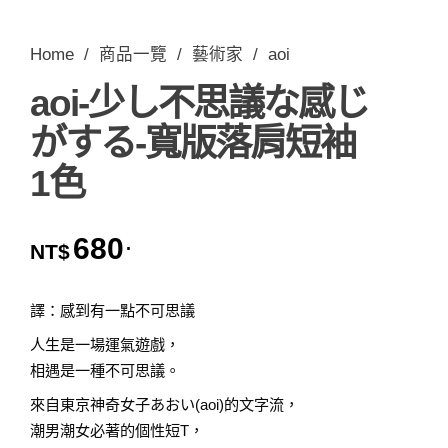
Home
/
商品一覽
/
藝術家
/
aoi
aoi-少し不思議な感じ
がする-寬版落肩短袖
1色
680
.
NT$
譯：感到有一點不可思議
人生是一場運氣遊戲，
相遇是一種不可思議。
來自東京神奇女子あおい(aoi)的文字流，
潮男潮女必著的個性短T，