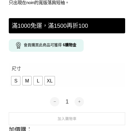
只出現在noin的寬版落肩短袖。
滿1000免運，滿1500再折100
會員購買此商品可獲得
6
購物金
尺寸
S
M
L
XL
aoi-少し不思議な感じがする-寬版落肩
加入購物車
Alternative:
加價購：