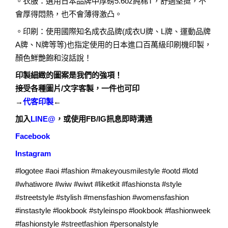
。衣服：選用日本品牌中厚磅5.6oz純棉T，舒適堅挺，不
會厚得悶熱，也不會薄得激凸。
。印刷：使用國際知名成衣品牌(成衣U牌、L牌、運動品牌
A牌、N牌等等)也指定使用的日本進口百萬級印刷機印製，
顏色鮮艷飽和沒話說！
印製細緻的圖案是我們的強項！
接受各種圖片/文字客製，一件也可印
→
代客印製
←
加入
LINE@
，或使用FB/IG訊息即時溝通
Facebook
Instagram
#logotee #aoi #fashion #makeyousmilestyle #ootd #lotd
#whatiwore #wiw #wiwt #liketkit #fashionsta #style
#streetstyle #stylish #mensfashion #womensfashion
#instastyle #lookbook #styleinspo #lookbook #fashionweek
#fashionstyle #streetfashion #personalstyle