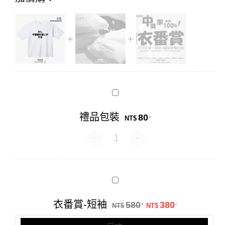
禮
品
包
禮品包裝
80
.
裝
NT$
禮品包裝 數量
衣
番
賞-
原始價格：NT$58
目前價格：N
衣番賞-短袖
580
380
.
.
短
NT$
NT$
袖