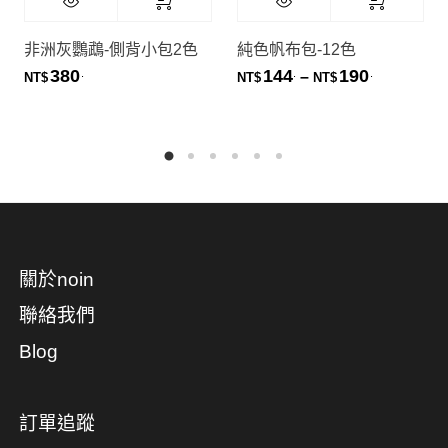
非洲灰鸚鵡-側背小包2色
純色帆布包-12色
380
144
190
.
.
.
價格範圍：NT
–
NT$
NT$
NT$
關於noin
聯絡我們
Blog
訂單追蹤