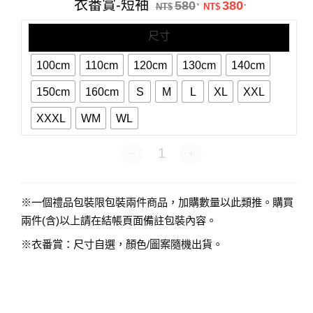
原始價格：NT$58
目前價格：N
衣番賞-短袖
580
380
.
.
短
NT$
NT$
袖
尺寸
100cm
110cm
120cm
130cm
140cm
150cm
160cm
S
M
L
XL
XXL
XXXL
WM
WL
衣番賞-短袖 數量
※一個禮品包裝限包裝兩件商品，加購數量以此類推。購買
兩件(含)以上請在結帳頁面備註包裝內容。
※衣番賞：尺寸自選，顏色/圖案隨機出貨。