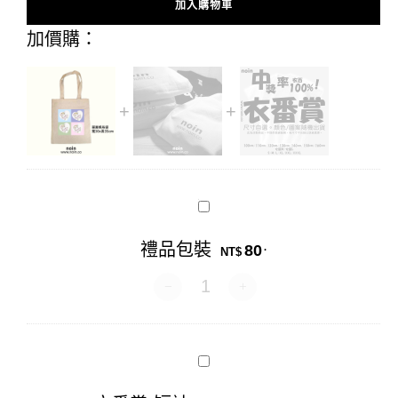
加入購物車
Alternative:
加價購：
禮
品
包
禮品包裝
80
.
裝
NT$
禮品包裝 數量
衣
番
賞-