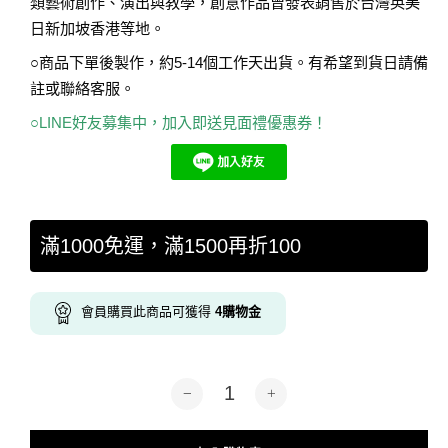
類藝術創作、演出與教學，創意作品曾發表銷售於台灣英美
日新加坡香港等地。
○商品下單後製作，約5-14個工作天出貨。有希望到貨日請備
註或聯絡客服。
○LINE好友募集中，加入即送見面禮優惠券！
滿1000免運，滿1500再折100
會員購買此商品可獲得
4
購物金
Diane-芭蕾貓貓-粉彩-帆布袋1色 數量