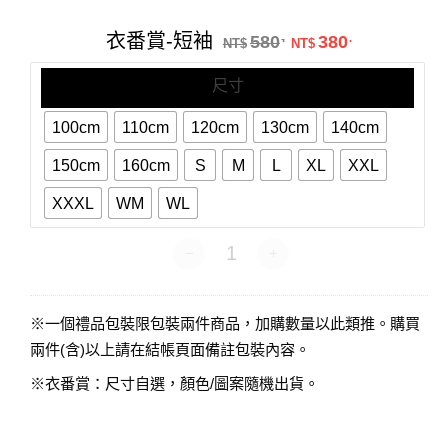
番
賞-
原始價格：NT$58
目前價格：N
衣番賞-短袖
580
380
.
.
短
NT$
NT$
袖
尺寸
100cm
110cm
120cm
130cm
140cm
150cm
160cm
S
M
L
XL
XXL
XXXL
WM
WL
衣番賞-短袖 數量
※一個禮品包裝限包裝兩件商品，加購數量以此類推。購買
兩件(含)以上請在結帳頁面備註包裝內容。
※衣番賞：尺寸自選，顏色/圖案隨機出貨。