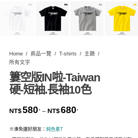
Home
/
商品一覽
/
T-shirts
/
主題
/
所有文字
簍空版IN啦-Taiwan
硬-短袖.長袖10色
580
680
.
.
價格範圍：NT$580. 到 
NT$
NT$
–
※湊免運好朋友：
純色素T