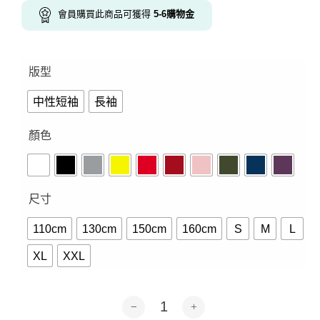
會員購買此商品可獲得
5-6
購物金
版型
中性短袖
長袖
顏色
尺寸
110cm
130cm
150cm
160cm
S
M
L
XL
XXL
簍空版IN啦-Taiwan硬-短袖.長袖10色 