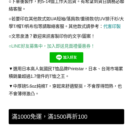
○下單後製作，約5-14個工作天出貨。有希望到貨日請務必聯
絡客服。
○若要印在其他款式如UA短袖/落肩款/重磅款/抗UV排汗衫/大
學T/帽T/帆布包等請聯絡客服。其他款式請參考：
代客印製
○文思泉湧？歡迎來訊客製印你的文字/圖案！
○LINE好友募集中，加入即送見面禮優惠券！
▼選用日本高人氣國民T恤品牌Printstar，日本、台灣市場累
積銷量超過1.7億件的T恤之王。
▼中厚磅5.6oz純棉T，穿起來舒適堅挺，不會厚得悶熱，也
不會薄得激凸。
滿1000免運，滿1500再折100