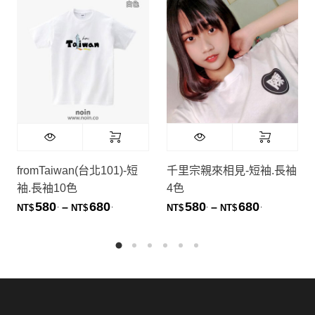
fromTaiwan(台北101)-短
千里宗親來相見-短袖.長袖
袖.長袖10色
4色
580
680
580
680
.
.
.
.
價格範圍：NT$580. 到 NT$680.
價格範圍：NT
–
–
NT$
NT$
NT$
NT$