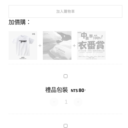
加入購物車
Alternative:
加價購：
禮
品
包
禮品包裝
80
.
裝
NT$
禮品包裝 數量
衣