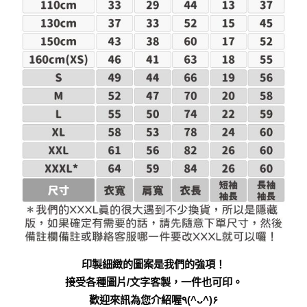
印製細緻的圖案是我們的強項！
接受各種圖片/文字客製，一件也可印。
歡迎來訊為您介紹喔٩(^ᴗ^)۶